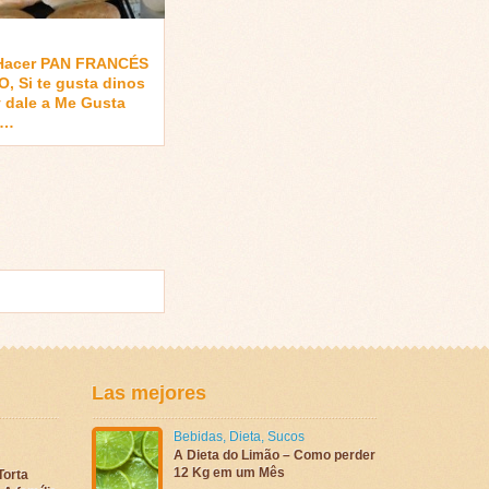
Hacer PAN FRANCÉS
, Si te gusta dinos
 dale a Me Gusta
 …
Las mejores
Bebidas
,
Dieta
,
Sucos
A Dieta do Limão – Como perder
12 Kg em um Mês
Torta