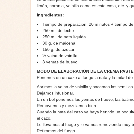
limón, naranja, vainilla como es este caso, etc. y qu
Ingredientes:
Tiempo de preparación: 20 minutos + tiempo de
250 ml. de leche
250 ml. de nata líquida
30 g. de maicena
150 g. de azúcar
½ vaina de vainilla
3 yemas de huevo
MODO DE ELABORACIÓN DE LA CREMA PAST
Ponemos en un cazo al fuego la nata y la mitad de l
Abrimos la vaina de vainilla y sacamos las semilla
Dejamos infusionar.
En un bol ponemos las yemas de huevo, las batimos
Removemos y mezclamos bien.
Cuando la nata del cazo ya haya hervido un poquit
el cazo.
Lo llevamos al fuego y lo vamos removiendo muy bi
Retiramos del fuego.