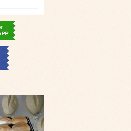
or
APP