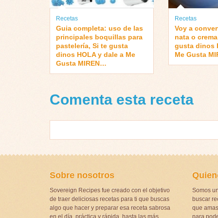
Recetas
Recetas
Guia completa: uso de las
Voy a convert
principales boquillas para
nata o crema 
pastelería, Si te gusta
gusta dinos 
dinos HOLA y dale a Me
Me Gusta M
Gusta MIREN…
Comenta esta receta
Sobre nosotros
Quien
Sovereign Recipes fue creado con el objetivo
Somos un
de traer deliciosas recetas para ti que buscas
buscar rec
algo que hacer y preparar esa receta sabrosa
que amas 
en el día, práctica y rápida, hasta las más
para pode