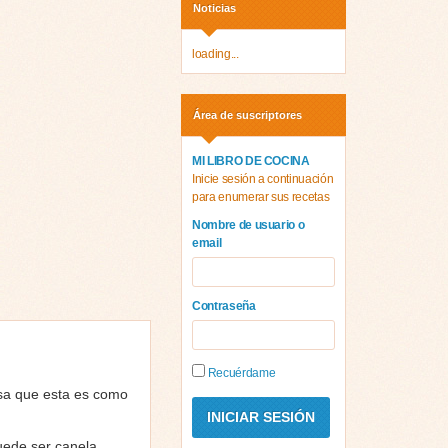
Noticias
loading...
Área de suscriptores
MI LIBRO DE COCINA
Inicie sesión a continuación
para enumerar sus recetas
Nombre de usuario o
email
Contraseña
Recuérdame
esa que esta es como
uede ser canela,