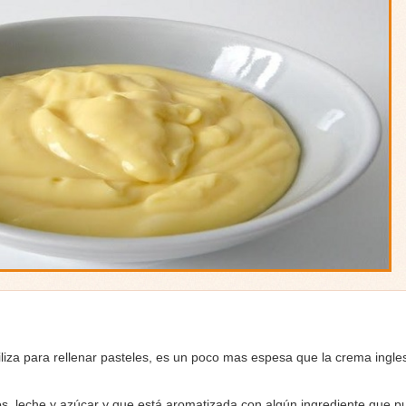
liza para rellenar pasteles, es un poco mas espesa que la crema ingl
, leche y azúcar y que está aromatizada con algún ingrediente que p