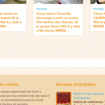
Recetas
Recetas
ir leche en
Como Hacer Chantilly
Cómo 
batida Si te
Sovereign Leche en polvo,
CASERO
HOLA y dale a
Una delicia dos Dioses, Si
HOLA y
IREN …
te gusta dinos HOLA y dale
MIREN
a Me Gusta MIREN …
es somos
Recetas principales
 equipo apasionado por hacer y
Bolos e Tortas
,
Doces e
etas por eso creamos este sitio para ti
Sobremesas
la comodidad de buscar tu receta
Delícia de sobremesa: 
r hacerla sin secretos.