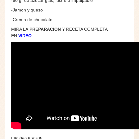
-60 gr de azúcar glas, lustre o impalpable
-Jamon y queso
-Crema de chocolate
MIRA LA
PREPARACIÓN
Y RECETA COMPLETA
EN
VIDEO
muchas gracias…