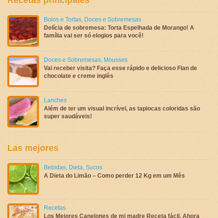
Recetas principales
Bolos e Tortas
,
Doces e Sobremesas
Delícia de sobremesa: Torta Espelhada de Morango! A
família vai ser só elogios para você!
Doces e Sobremesas
,
Mousses
Vai receber visita? Faça esse rápido e delicioso Flan de
chocolate e creme inglês
Lanches
Além de ter um visual incrível, as tapiocas coloridas são
super saudáveis!
Las mejores
Bebidas
,
Dieta
,
Sucos
A Dieta do Limão – Como perder 12 Kg em um Mês
Recetas
Los Mejores Canelones de mi madre Receta fácil, Ahora