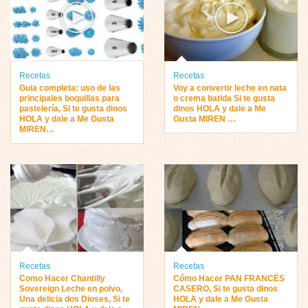
Recetas
Recetas
Guia completa: uso de las
Voy a convertir leche en nata
principales boquillas para
o crema batida Si te gusta
pastelería, Si te gusta dinos
dinos HOLA y dale a Me
HOLA y dale a Me Gusta
Gusta MIREN …
MIREN…
Recetas
Recetas
Como Hacer Chantilly
Cómo Hacer PAN FRANCÉS
Sovereign Leche en polvo,
CASERO, Si te gusta dinos
Una delicia dos Dioses, Si te
HOLA y dale a Me Gusta