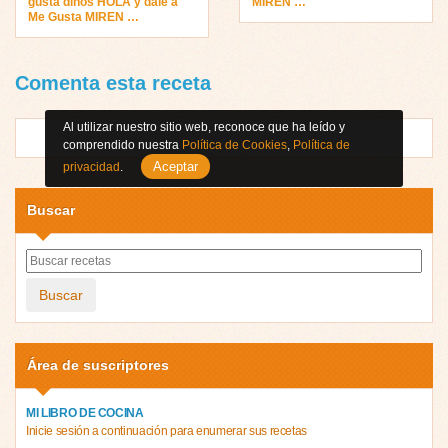
gusta dinos HOLA y dale a
MIREN …
Me Gusta MIREN …
Comenta esta receta
Al utilizar nuestro sitio web, reconoce que ha leído y
comprendido nuestra
Política de Cookies
,
Política de
Aceptar
privacidad
.
Buscar
Buscar
Área de suscriptores
MI LIBRO DE COCINA
Inicie sesión a continuación para enumerar sus recetas