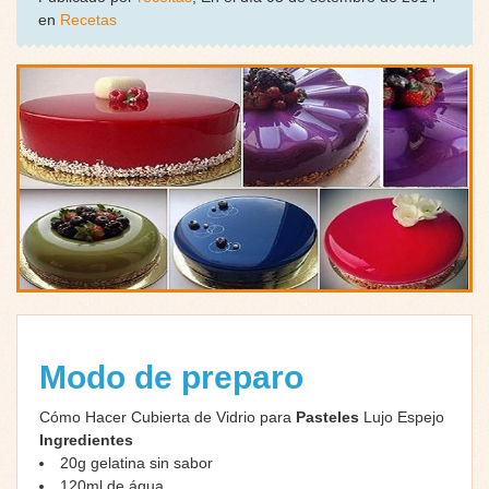
en
Recetas
Modo de preparo
Cómo Hacer Cubierta de Vidrio para
Pasteles
Lujo Espejo
Ingredientes
20g gеlаtіnа sin sabor
120ml dе águа