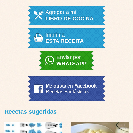
Agregar a mi
LIBRO DE COCINA
Imprima
ESTA RECEITA
Enviar por
WHATSAPP
Me gusta en Facebook
Recetas Fantásticas
Recetas sugeridas