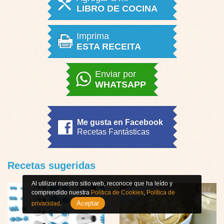
LIBRO DE COCINA
Imprima
ESTA RECEITA
Enviar por
WHATSAPP
Me gusta en Facebook
Recetas Fantásticas
Recetas sugeridas
Al utilizar nuestro sitio web, reconoce que ha leído y
comprendido nuestra
Política de Cookies
,
Política de
Aceptar
privacidad
.