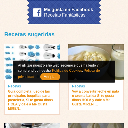
Me gusta en Facebook
Recetas Fantásticas
Recetas sugeridas
Al utilizar nuestro sitio web, reconoce que ha leído y
comprendido nuestra
Política de Cookies
,
Política de
Aceptar
privacidad
.
Recetas
Recetas
Guia completa: uso de las
Voy a convertir leche en nata
principales boquillas para
o crema batida Si te gusta
pastelería, Si te gusta dinos
dinos HOLA y dale a Me
HOLA y dale a Me Gusta
Gusta MIREN …
MIREN…