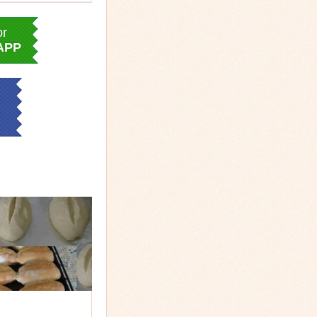
or
APP