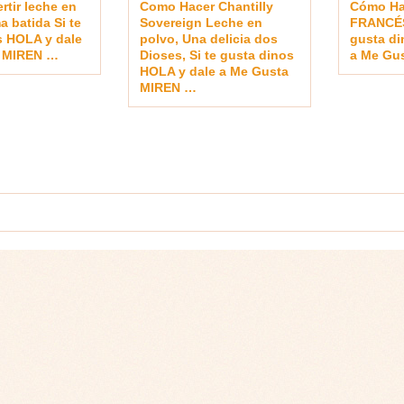
rtir leche en
Como Hacer Chantilly
Cómo Ha
a batida Si te
Sovereign Leche en
FRANCÉS
s HOLA y dale
polvo, Una delicia dos
gusta di
a MIREN …
Dioses, Si te gusta dinos
a Me Gu
HOLA y dale a Me Gusta
MIREN …