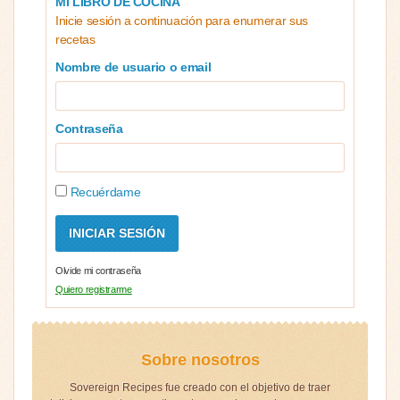
MI LIBRO DE COCINA
Inicie sesión a continuación para enumerar sus
recetas
Nombre de usuario o email
Contraseña
Recuérdame
Olvide mi contraseña
Quiero registrarme
Sobre nosotros
Sovereign Recipes fue creado con el objetivo de traer