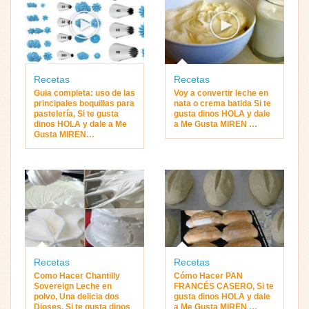
Recetas
Recetas
Guia completa: uso de las
Voy a convertir leche en
principales boquillas para
nata o crema batida Si te
pastelería, Si te gusta
gusta dinos HOLA y dale
dinos HOLA y dale a Me
a Me Gusta MIREN …
Gusta MIREN…
Recetas
Recetas
Como Hacer Chantilly
Cómo Hacer PAN
Sovereign Leche en
FRANCÉS CASERO, Si te
polvo, Una delicia dos
gusta dinos HOLA y dale
Dioses, Si te gusta dinos
a Me Gusta MIREN …