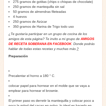
275 gramos de gotitas (chips o chispas de chocolate)
250
gramos de
mantequilla
sin sal
50
gramos de
almendras
fileteadas
4
huevos
250
gramos de
Azúcar
350
gramos de
Harina de Trigo
todo uso
¿Te gustaría participar en un grupo de cocina de los
amigos de esta página? Te invito a mi grupo de
AMIGOS
DE RECETA SOBERANA EN FACEBOOK
. Donde podrás
hablar de todas estas recetas y muchas más.
?
Preparación
Precalentar el horno a 180 ° C.
colocar papel para hornear en el molde que se vaya a
emplear para hornear el brownie.
El primer paso es derretir la mantequilla y colocar poco a
poco la mitad del cacao en polvo, lo ideal es hacerlo en