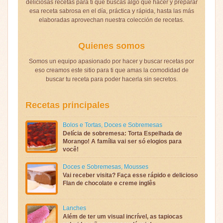
deliciosas recetas para ti que buscas algo que hacer y preparar
esa receta sabrosa en el día, práctica y rápida, hasta las más
elaboradas aprovechan nuestra colección de recetas.
Quienes somos
Somos un equipo apasionado por hacer y buscar recetas por
eso creamos este sitio para ti que amas la comodidad de
buscar tu receta para poder hacerla sin secretos.
Recetas principales
Bolos e Tortas
,
Doces e Sobremesas
Delícia de sobremesa: Torta Espelhada de
Morango! A família vai ser só elogios para
você!
Doces e Sobremesas
,
Mousses
Vai receber visita? Faça esse rápido e delicioso
Flan de chocolate e creme inglês
Lanches
Além de ter um visual incrível, as tapiocas