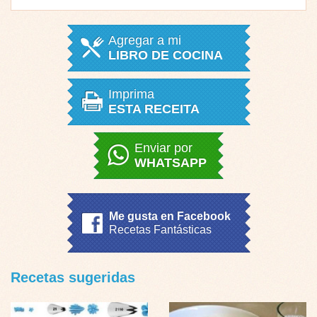
Agregar a mi
LIBRO DE COCINA
Imprima
ESTA RECEITA
Enviar por
WHATSAPP
Me gusta en Facebook
Recetas Fantásticas
Recetas sugeridas