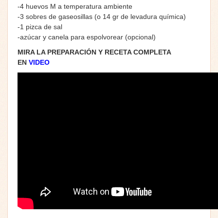
-4 huevos M a temperatura ambiente
-3 sobres de gaseosillas (o 14 gr de levadura química)
-1 pizca de sal
-azúcar y canela para espolvorear (opcional)
MIRA LA PREPARACIÓN Y RECETA COMPLETA
EN
VIDEO