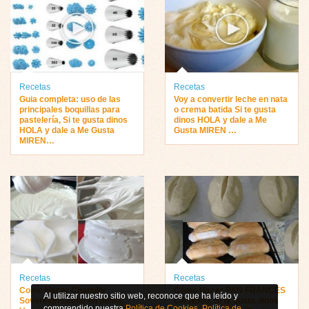
Recetas
Recetas
Guia completa: uso de las
Voy a convertir leche en nata
principales boquillas para
o crema batida Si te gusta
pastelería, Si te gusta dinos
dinos HOLA y dale a Me
HOLA y dale a Me Gusta
Gusta MIREN …
MIREN…
Recetas
Recetas
Como Hacer Chantilly
Cómo Hacer PAN FRANCÉS
Al utilizar nuestro sitio web, reconoce que ha leído y
Sovereign Leche en polvo,
CASERO, Si te gusta dinos
comprendido nuestra
Política de Cookies
,
Política de