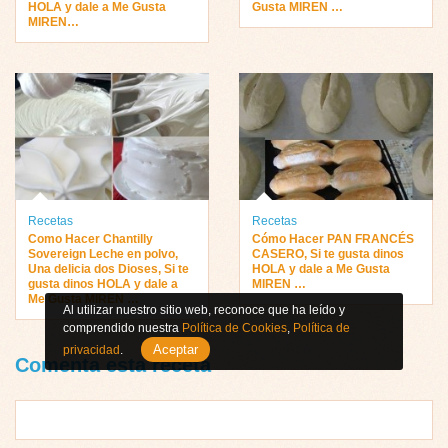
HOLA y dale a Me Gusta
Gusta MIREN …
MIREN…
Recetas
Recetas
Como Hacer Chantilly
Cómo Hacer PAN FRANCÉS
Sovereign Leche en polvo,
CASERO, Si te gusta dinos
Una delicia dos Dioses, Si te
HOLA y dale a Me Gusta
gusta dinos HOLA y dale a
MIREN …
Me Gusta MIREN …
Al utilizar nuestro sitio web, reconoce que ha leído y
comprendido nuestra
Política de Cookies
,
Política de
Aceptar
privacidad
.
Comenta esta receta