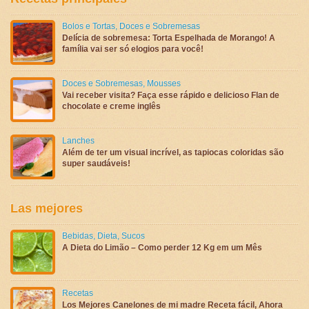
Bolos e Tortas
,
Doces e Sobremesas
Delícia de sobremesa: Torta Espelhada de Morango! A
família vai ser só elogios para você!
Doces e Sobremesas
,
Mousses
Vai receber visita? Faça esse rápido e delicioso Flan de
chocolate e creme inglês
Lanches
Além de ter um visual incrível, as tapiocas coloridas são
super saudáveis!
Las mejores
Bebidas
,
Dieta
,
Sucos
A Dieta do Limão – Como perder 12 Kg em um Mês
Recetas
Los Mejores Canelones de mi madre Receta fácil, Ahora