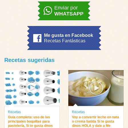
Enviar por
WHATSAPP
Me gusta en Facebook
Recetas Fantásticas
Recetas sugeridas
Recetas
Recetas
Guia completa: uso de las
Voy a convertir leche en nata
principales boquillas para
o crema batida Si te gusta
pastelería, Si te gusta dinos
dinos HOLA y dale a Me