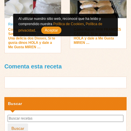
Al utilizar nuestro sitio web, reconoce que ha leído y
comprendido nuestra
Política de Cookies
,
Política de
Recetas
Recetas
Como Hacer Chantilly
Cómo Hacer PAN FRANCÉS
Aceptar
privacidad
.
Sovereign Leche en polvo,
CASERO, Si te gusta dinos
Una delicia dos Dioses, Si te
HOLA y dale a Me Gusta
gusta dinos HOLA y dale a
MIREN …
Me Gusta MIREN …
Comenta esta receta
Buscar
Buscar