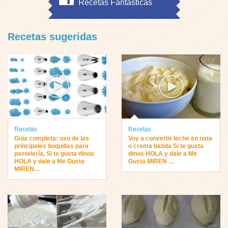
Recetas Fantásticas
Recetas sugeridas
Recetas
Recetas
Guia completa: uso de las
Voy a convertir leche en nata
principales boquillas para
o crema batida Si te gusta
pastelería, Si te gusta dinos
dinos HOLA y dale a Me
HOLA y dale a Me Gusta
Gusta MIREN …
MIREN…