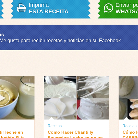
Imprima
Enviar p
ESTA RECEITA
WHATS
as
 Me gusta para recibir recetas y noticias en su Facebook
Recetas
Recetas
ir leche en
Como Hacer Chantilly
Cómo 
batida Si te
Sovereign Leche en polvo,
CASERO