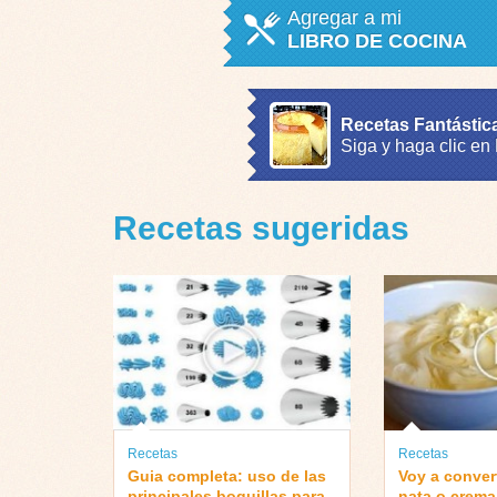
Agregar a mi
LIBRO DE COCINA
Recetas Fantástic
Siga y haga clic en
Recetas sugeridas
Recetas
Recetas
Guia completa: uso de las
Voy a convert
principales boquillas para
nata o crema 