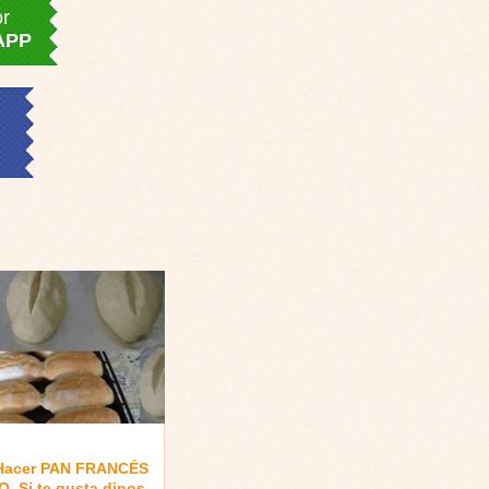
or
APP
Hacer PAN FRANCÉS
, Si te gusta dinos