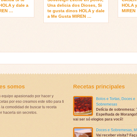
HOLA y dale a
Una delicia dos Dioses, Si
HOLA y
IREN …
te gusta dinos HOLA y dale
MIREN
a Me Gusta MIREN …
es somos
Recetas principales
 equipo apasionado por hacer y
Bolos e Tortas
,
Doces e
etas por eso creamos este sitio para ti
Sobremesas
la comodidad de buscar tu receta
Delícia de sobremesa: 
r hacerla sin secretos.
Espelhada de Morango! 
vai ser só elogios para você!
Doces e Sobremesas
,
M
Vai receber visita? Faç