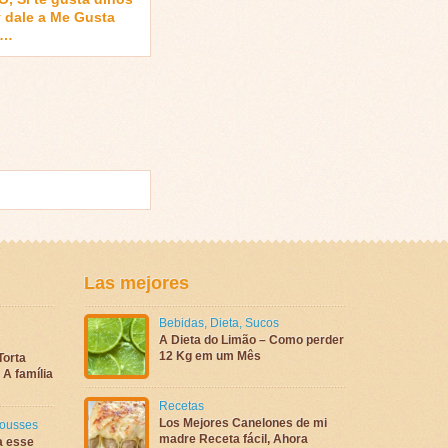
 dale a Me Gusta
 …
Las mejores
Bebidas
,
Dieta
,
Sucos
A Dieta do Limão – Como perder
12 Kg em um Mês
Torta
A família
Recetas
Los Mejores Canelones de mi
ousses
madre Receta fácil, Ahora
a esse