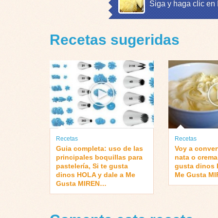
Siga y haga clic en
Recetas sugeridas
Recetas
Recetas
Guia completa: uso de las
Voy a convert
principales boquillas para
nata o crema 
pastelería, Si te gusta
gusta dinos 
dinos HOLA y dale a Me
Me Gusta M
Gusta MIREN…