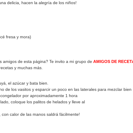
na delicia, hacen la alegría de los niños!
icé fresa y mora)
os amigos de esta página? Te invito a mi grupo de
AMIGOS DE RECET
 recetas y muchas más.
uyá, el azúcar y bata bien.
de los vasitos y esparcir un poco en las laterales para mezclar bien
 al congelador por aproximadamente 1 hora
do, coloque los palitos de helados y lleve al
o, con calor de las manos saldrá fácilmente!