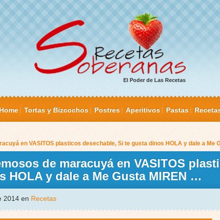
El Poder de Las Recetas
Home
Tortas y Bizcochos
Postres
Aperitivos
Pastas
Receta
cuyá en VASITOS plasticos desechable, Si te gusta dinos HOLA y dale a Me
mosos de maracuyá en VASITOS plast
nos HOLA y dale a Me Gusta MIREN …
de 2014 en
Recetas