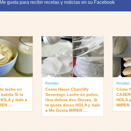
 Me gusta para recibir recetas y noticias en su Facebook
Recetas
Recetas
ir leche en
Como Hacer Chantilly
Cómo 
batida Si te
Sovereign Leche en polvo,
CASERO
HOLA y dale a
Una delicia dos Dioses, Si
HOLA y
IREN …
te gusta dinos HOLA y dale
MIREN
a Me Gusta MIREN …