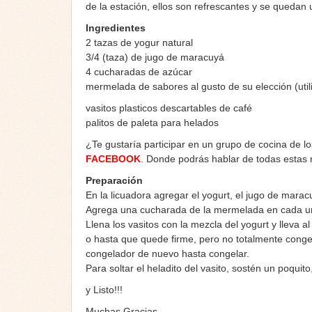
de la estación, ellos son refrescantes y se quedan u
Ingredientes
2 tazas de yogur natural
3/4 (taza) de jugo de maracuyá
4 cucharadas de azúcar
mermelada de sabores al gusto de su elección (util
vasitos plasticos descartables de café
palitos de paleta para helados
¿Te gustaría participar en un grupo de cocina de l
FACEBOOK
. Donde podrás hablar de todas estas
Preparación
En la licuadora agregar el yogurt, el jugo de marac
Agrega una cucharada de la mermelada en cada uno 
Llena los vasitos con la mezcla del yogurt y lleva
o hasta que quede firme, pero no totalmente congela
congelador de nuevo hasta congelar.
Para soltar el heladito del vasito, sostén un poquit
y Listo!!!
Muchas Gracias…