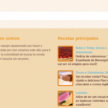
es somos
Recetas principales
 equipo apasionado por hacer y
Bolos e Tortas
,
Doces e
etas por eso creamos este sitio para ti
Sobremesas
la comodidad de buscar tu receta
Delícia de sobremesa: 
r hacerla sin secretos.
Espelhada de Morango! 
vai ser só elogios para você!
Doces e Sobremesas
,
M
Vai receber visita? Faç
rápido e delicioso Flan 
chocolate e creme ingl
Lanches
Além de ter um visual in
as tapiocas coloridas 
saudáveis!