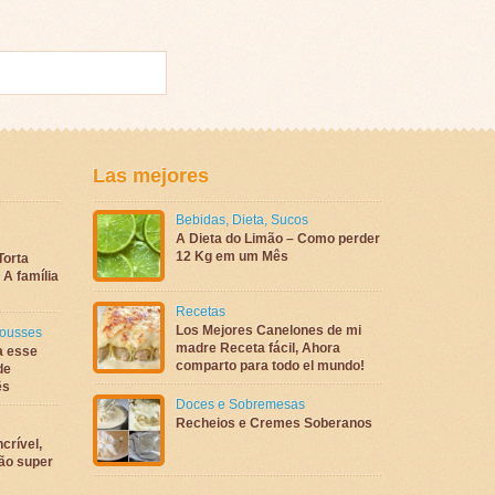
Las mejores
Bebidas
,
Dieta
,
Sucos
A Dieta do Limão – Como perder
12 Kg em um Mês
Torta
A família
Recetas
Los Mejores Canelones de mi
ousses
madre Receta fácil, Ahora
a esse
comparto para todo el mundo!
de
ês
Doces e Sobremesas
Recheios e Cremes Soberanos
crível,
são super