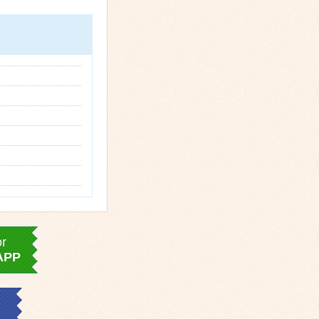
or
APP