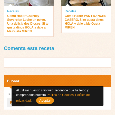
Recetas
Recetas
Como Hacer Chantilly
Cómo Hacer PAN FRANCÉS
Sovereign Leche en polvo,
CASERO, Si te gusta dinos
Una delicia dos Dioses, Si te
HOLA y dale a Me Gusta
gusta dinos HOLA y dale a
MIREN …
Me Gusta MIREN …
Comenta esta receta
Buscar
Al utilizar nuestro sitio web, reconoce que ha leído y
comprendido nuestra
Política de Cookies
,
Política de
Aceptar
privacidad
.
Buscar