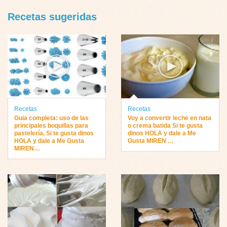
Recetas sugeridas
Recetas
Recetas
Guia completa: uso de las
Voy a convertir leche en nata
principales boquillas para
o crema batida Si te gusta
pastelería, Si te gusta dinos
dinos HOLA y dale a Me
HOLA y dale a Me Gusta
Gusta MIREN …
MIREN…