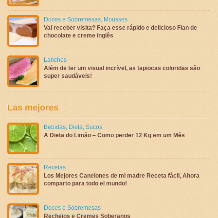
Doces e Sobremesas
,
Mousses
Vai receber visita? Faça esse rápido e delicioso Flan de
chocolate e creme inglês
Lanches
Além de ter um visual incrível, as tapiocas coloridas são
super saudáveis!
Las mejores
Bebidas
,
Dieta
,
Sucos
A Dieta do Limão – Como perder 12 Kg em um Mês
Recetas
Los Mejores Canelones de mi madre Receta fácil, Ahora
comparto para todo el mundo!
Doces e Sobremesas
Recheios e Cremes Soberanos