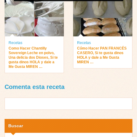
Recetas
Recetas
Como Hacer Chantilly
Cómo Hacer PAN FRANCÉS
Sovereign Leche en polvo,
CASERO, Si te gusta dinos
Una delicia dos Dioses, Si te
HOLA y dale a Me Gusta
gusta dinos HOLA y dale a
MIREN …
Me Gusta MIREN …
Comenta esta receta
Buscar