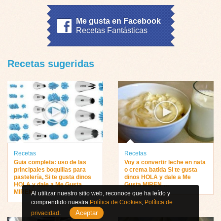
Me gusta en Facebook
Recetas Fantásticas
Recetas sugeridas
Recetas
Recetas
Guia completa: uso de las
Voy a convertir leche en nata
principales boquillas para
o crema batida Si te gusta
pastelería, Si te gusta dinos
dinos HOLA y dale a Me
HOLA y dale a Me Gusta
Gusta MIREN …
MIREN…
Al utilizar nuestro sitio web, reconoce que ha leído y
comprendido nuestra
Política de Cookies
,
Política de
Aceptar
privacidad
.