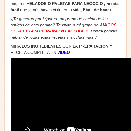
mejores
HELADOS O PALETAS PARA NEGOCIO
, receta
fácil
que jamás hayas visto en tu vida,
Fácil de hacer
.
¿Te gustaría participar en un grupo de cocina de los
amigos de esta página? Te invito a mi grupo de
AMIGOS
DE RECETA SOBERANA EN FACEBOOK
. Donde podrás
hablar de todas estas recetas y muchas más.
?
MIRA LOS
INGREDIENTES
CON LA
PREPARACIÓN
Y
RECETA COMPLETA EN
VIDEO