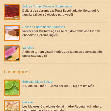
Bolos e Tortas
,
Doces e Sobremesas
Delícia de sobremesa: Torta Espelhada de Morango! A
família vai ser só elogios para você!
Doces e Sobremesas
,
Mousses
Vai receber visita? Faça esse rápido e delicioso Flan de
chocolate e creme inglês
Lanches
Além de ter um visual incrível, as tapiocas coloridas são
super saudáveis!
Las mejores
Bebidas
,
Dieta
,
Sucos
A Dieta do Limão – Como perder 12 Kg em um Mês
Recetas
Los Mejores Canelones de mi madre Receta fácil, Ahora
comparto para todo el mundo!