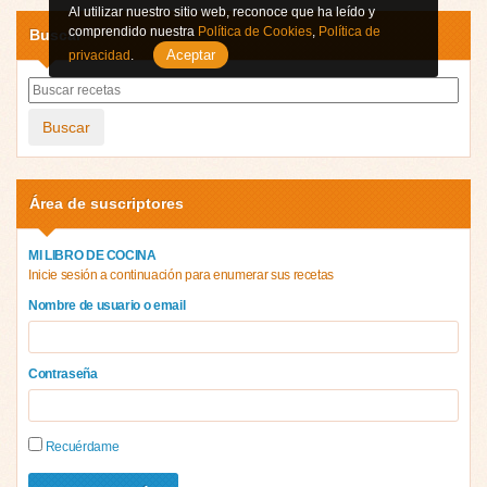
Al utilizar nuestro sitio web, reconoce que ha leído y
comprendido nuestra
Política de Cookies
,
Política de
Buscar
Aceptar
privacidad
.
Buscar
Área de suscriptores
MI LIBRO DE COCINA
Inicie sesión a continuación para enumerar sus recetas
Nombre de usuario o email
Contraseña
Recuérdame