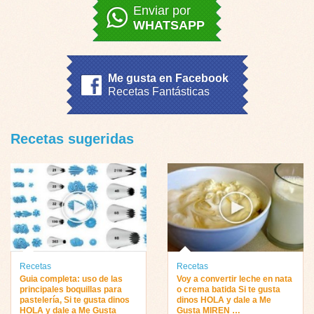
Enviar por
WHATSAPP
Me gusta en Facebook
Recetas Fantásticas
Recetas sugeridas
Recetas
Recetas
Guia completa: uso de las
Voy a convertir leche en nata
principales boquillas para
o crema batida Si te gusta
pastelería, Si te gusta dinos
dinos HOLA y dale a Me
HOLA y dale a Me Gusta
Gusta MIREN …