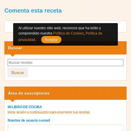
Comenta esta receta
Al utilizar nuestro sitio web, reconoce que ha leído y
comprendido nuestra
Política de Cookies
,
Política de
Aceptar
privacidad
.
Buscar
Buscar
Área de suscriptores
MI LIBRO DE COCINA
Inicie sesión a continuación para enumerar sus recetas
Nombre de usuario o email