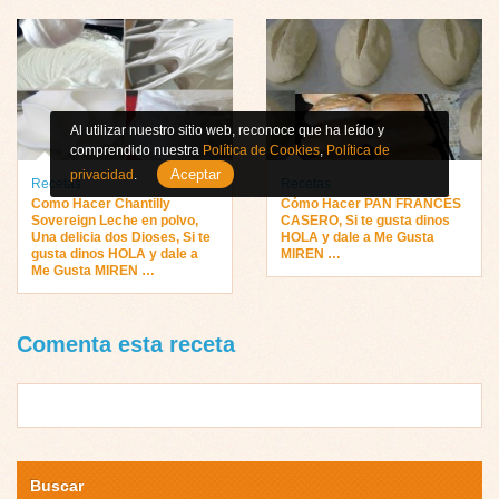
Al utilizar nuestro sitio web, reconoce que ha leído y
comprendido nuestra
Política de Cookies
,
Política de
Aceptar
privacidad
.
Recetas
Recetas
Como Hacer Chantilly
Cómo Hacer PAN FRANCÉS
Sovereign Leche en polvo,
CASERO, Si te gusta dinos
Una delicia dos Dioses, Si te
HOLA y dale a Me Gusta
gusta dinos HOLA y dale a
MIREN …
Me Gusta MIREN …
Comenta esta receta
Buscar