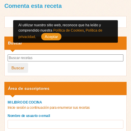
Comenta esta receta
Al utilizar nuestro sitio web, reconoce que ha leído y
comprendido nuestra
Política de Cookies
,
Política de
Aceptar
privacidad
.
Buscar
Buscar
Área de suscriptores
MI LIBRO DE COCINA
Inicie sesión a continuación para enumerar sus recetas
Nombre de usuario o email