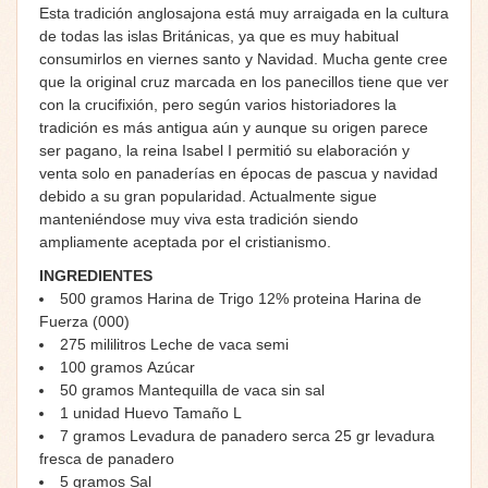
Esta tradición anglosajona está muy arraigada en la cultura
de todas las islas Británicas, ya que es muy habitual
consumirlos en viernes santo y Navidad. Mucha gente cree
que la original cruz marcada en los panecillos tiene que ver
con la crucifixión, pero según varios historiadores la
tradición es más antigua aún y aunque su origen parece
ser pagano, la reina Isabel I permitió su elaboración y
venta solo en panaderías en épocas de pascua y navidad
debido a su gran popularidad. Actualmente sigue
manteniéndose muy viva esta tradición siendo
ampliamente aceptada por el cristianismo.
INGREDIENTES
500
gramos
Harina de Trigo 12% proteina
Harina de
Fuerza (000)
275
mililitros
Leche de vaca semi
100
gramos
Azúcar
50
gramos
Mantequilla de vaca sin sal
1
unidad
Huevo
Tamaño L
7
gramos
Levadura de panadero serca
25 gr levadura
fresca de panadero
5
gramos
Sal