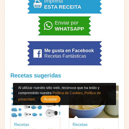
Imprima
ESTA RECEITA
Enviar por
WHATSAPP
Me gusta en Facebook
Recetas Fantásticas
Recetas sugeridas
Al utilizar nuestro sitio web, reconoce que ha leído y
comprendido nuestra
Política de Cookies
,
Política de
Aceptar
privacidad
.
Recetas
Recetas