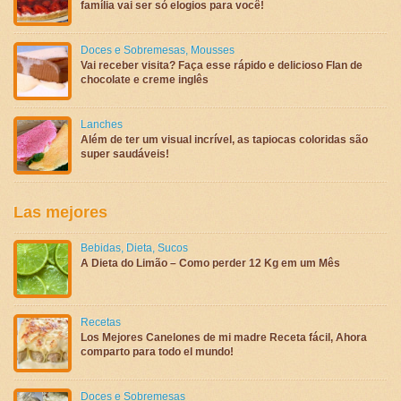
família vai ser só elogios para você!
Doces e Sobremesas
,
Mousses
Vai receber visita? Faça esse rápido e delicioso Flan de
chocolate e creme inglês
Lanches
Além de ter um visual incrível, as tapiocas coloridas são
super saudáveis!
Las mejores
Bebidas
,
Dieta
,
Sucos
A Dieta do Limão – Como perder 12 Kg em um Mês
Recetas
Los Mejores Canelones de mi madre Receta fácil, Ahora
comparto para todo el mundo!
Doces e Sobremesas