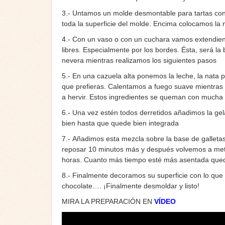
3.- Untamos un molde desmontable para tartas con 
toda la superficie del molde. Encima colocamos la 
4.- Con un vaso o con un cuchara vamos extendiend
libres. Especialmente por los bordes. Ésta, será l
nevera mientras realizamos los siguientes pasos
5.- En una cazuela alta ponemos la leche, la nata p
que prefieras. Calentamos a fuego suave mientras 
a hervir. Estos ingredientes se queman con mucha f
6.- Una vez estén todos derretidos añadimos la gel
bien hasta que quede bien integrada
7.- Añadimos esta mezcla sobre la base de gallet
reposar 10 minutos más y después volvemos a mete
horas. Cuanto más tiempo esté más asentada quedar
8.- Finalmente decoramos su superficie con lo que 
chocolate…. ¡Finalmente desmoldar y listo!
MIRA LA PREPARACIÓN EN
VÍDEO