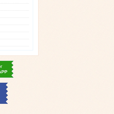
or
APP