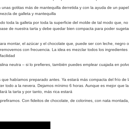
unas gotitas más de mantequilla derretida y con la ayuda de un pape
mezcla de galleta y mantequilla
o toda la galleta por toda la superficie del molde de tal modo que, 
a base de nuestra tarta y debe quedar bien compacta para poder sugeta
ara montar, el azúcar y el chocolate que, puede ser con leche, negro o 
removemos con frecuencia. La idea es mezclar todos los ingredientes 
acilidad
alina neutra – si lo prefieres, también puedes emplear cuajada en pol
as que habíamos preparado antes. Ya estará más compacta del frío de 
r todo a la nevera. Dejamos mínimo 6 horas. Aunque es mejor que la 
á la tarta y por tanto, más rica estará
prefiramos. Con fideitos de chocolate, de colorines, con nata montada,