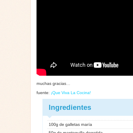
muchas gracias…
fuente:
¡Que Viva La Cocina!
Ingredientes
100g de galletas maría
50g de mantequilla derretida