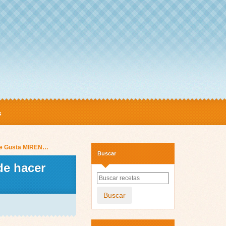
s
a Me Gusta MIREN…
Buscar
de hacer
Buscar