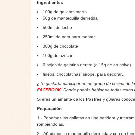
Ingredientes
100g de galletas maría
50g de mantequilla derretida
500ml de leche
250ml de nata para montar
300g de chocolate
100g de azúcar
6 hojas de gelatina neutra (o 15g de en polvo)
fideos, chocolatinas, sirope, para decorar…
¿Te gustaría participar en un grupo de cocina de l
FACEBOOK
. Donde podrás hablar de todas estas
Si eres un amante de los
Postres
y
quieres conoce
Preparación
1.- Ponemos las galletas en una batidora y trituram
rompiéndolas.
2.- Añadimos la mantequilla derretida y con un t