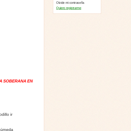
Olvide mi contraseña
Quiero registrarme
A SOBERANA EN
illo ir
 húmeda