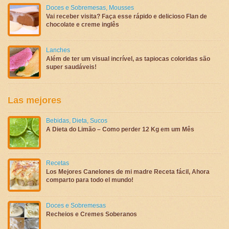
Doces e Sobremesas
,
Mousses
Vai receber visita? Faça esse rápido e delicioso Flan de
chocolate e creme inglês
Lanches
Além de ter um visual incrível, as tapiocas coloridas são
super saudáveis!
Las mejores
Bebidas
,
Dieta
,
Sucos
A Dieta do Limão – Como perder 12 Kg em um Mês
Recetas
Los Mejores Canelones de mi madre Receta fácil, Ahora
comparto para todo el mundo!
Doces e Sobremesas
Recheios e Cremes Soberanos