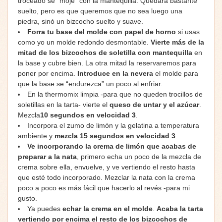
troceado se “moje” con la mantequilla. Quedará bastante
suelto, pero es que queremos que no sea luego una
piedra, sinó un bizcocho suelto y suave.
Forra tu base del molde con papel de horno
si usas
como yo un molde redondo desmontable.
Vierte más de la
mitad de los bizcochos de soletilla con mantequilla
en
la base y cubre bien. La otra mitad la reservaremos para
poner por encima.
Introduce en la nevera
el molde para
que la base se “endurezca” un poco al enfriar.
En la thermomix limpia -para que no queden trocillos de
soletillas en la tarta- vierte el
queso de untar y el azúcar
.
Mezcla
10 segundos en velocidad 3
.
Incorpora el zumo de limón y la gelatina a temperatura
ambiente y
mezcla 15 segundos en velocidad 3
.
Ve incorporando la crema de limón que acabas de
preparar a la nata
, primero echa un poco de la mezcla de
crema sobre ella, envuelve, y ve vertiendo el resto hasta
que esté todo incorporado. Mezclar la nata con la crema
poco a poco es más fácil que hacerlo al revés -para mi
gusto.
Ya puedes
echar la crema en el molde
.
Acaba la tarta
vertiendo por encima el resto de los bizcochos de