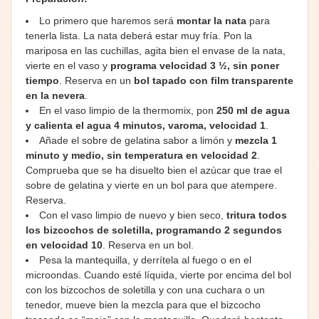
Lo primero que haremos será
montar la nata
para
tenerla lista. La nata deberá estar muy fría. Pon la
mariposa en las cuchillas, agita bien el envase de la nata,
vierte en el vaso y
programa velocidad 3 ½, sin poner
tiempo
. Reserva en un
bol tapado con film transparente
en la nevera
.
En el vaso limpio de la thermomix, pon
250 ml de agua
y calienta el agua 4 minutos, varoma, velocidad 1
.
Añade el sobre de gelatina sabor a limón y
mezcla 1
minuto y medio, sin temperatura en velocidad 2
.
Comprueba que se ha disuelto bien el azúcar que trae el
sobre de gelatina y vierte en un bol para que atempere.
Reserva.
Con el vaso limpio de nuevo y bien seco,
tritura todos
los bizcochos de soletilla, programando 2 segundos
en velocidad 10
. Reserva en un bol.
Pesa la mantequilla, y derrítela al fuego o en el
microondas. Cuando esté líquida, vierte por encima del bol
con los bizcochos de soletilla y con una cuchara o un
tenedor, mueve bien la mezcla para que el bizcocho