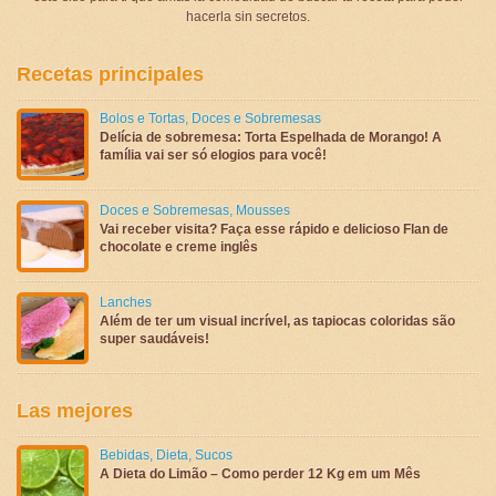
hacerla sin secretos.
Recetas principales
Bolos e Tortas
,
Doces e Sobremesas
Delícia de sobremesa: Torta Espelhada de Morango! A
família vai ser só elogios para você!
Doces e Sobremesas
,
Mousses
Vai receber visita? Faça esse rápido e delicioso Flan de
chocolate e creme inglês
Lanches
Além de ter um visual incrível, as tapiocas coloridas são
super saudáveis!
Las mejores
Bebidas
,
Dieta
,
Sucos
A Dieta do Limão – Como perder 12 Kg em um Mês